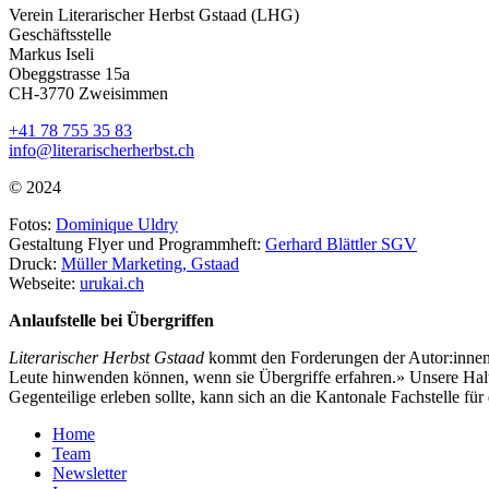
Verein Literarischer Herbst Gstaad (LHG)
Geschäftsstelle
Markus Iseli
Obeggstrasse 15a
CH-3770 Zweisimmen
+41 78 755 35 83
info@literarischerherbst.ch
© 2024
Fotos:
Dominique Uldry
Gestaltung Flyer und Programmheft:
Gerhard Blättler SGV
Druck:
Müller Marketing, Gstaad
Webseite:
urukai.ch
Anlaufstelle bei Übergriffen
Literarischer Herbst Gstaad
kommt den Forderungen der Autor:innen n
Leute hinwenden können, wenn sie Übergriffe erfahren.» Unsere Haltu
Gegenteilige erleben sollte, kann sich an die Kantonale Fachstelle 
Home
Team
Newsletter